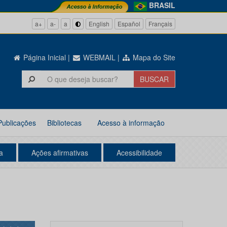
BRASIL
a+
a-
a
English
Español
Français
Página Inicial
|
WEBMAIL
|
Mapa do Site
Publicações
Bibliotecas
Acesso à informação
a
Ações afirmativas
Acessibilidade