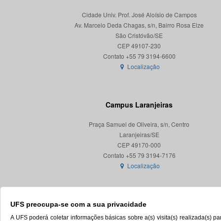
Cidade Univ. Prof. José Aloísio de Campos
Av. Marcelo Deda Chagas, s/n, Bairro Rosa Elze
São Cristóvão/SE
CEP 49107-230
Localização
Campus Laranjeiras
Praça Samuel de Oliveira, s/n, Centro
Laranjeiras/SE
CEP 49170-000
Localização
UFS preocupa-se com a sua privacidade
A UFS poderá coletar informações básicas sobre a(s) visita(s) realizada(s) 