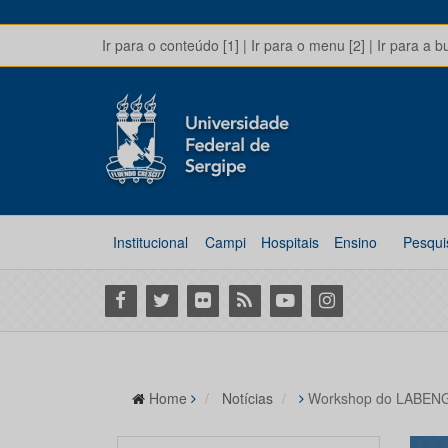
Ir para o conteúdo [1]
|
Ir para o menu [2]
|
Ir para a b
Institucional
Campi
Hospitais
Ensino
Pesqui
Facebook
Twitter
Flickr
RSS
Youtube
Instagram
Home
Notícias
Workshop do LABENGE