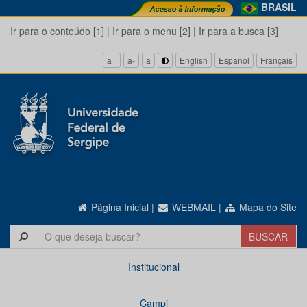
BRASIL
Ir para o conteúdo [1]
|
Ir para o menu [2]
|
Ir para a busca [3]
a+
a-
a
English
Español
Français
Página Inicial
|
WEBMAIL
|
Mapa do Site
Institucional
Campi