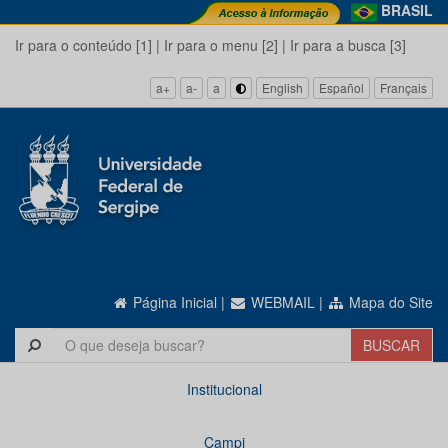
BRASIL
Ir para o conteúdo [1]
|
Ir para o menu [2]
|
Ir para a busca [3]
a+
a-
a
English
Español
Français
Página Inicial
|
WEBMAIL
|
Mapa do Site
Institucional
Campi