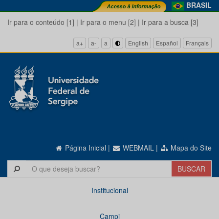
BRASIL
Ir para o conteúdo [1]
|
Ir para o menu [2]
|
Ir para a busca [3]
a+
a-
a
English
Español
Français
Página Inicial
|
WEBMAIL
|
Mapa do Site
Institucional
Campi