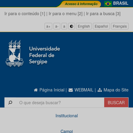
BRASIL
Ir para o conteúdo [1]
|
Ir para o menu [2]
|
Ir para a busca [3]
a+
a-
a
English
Español
Français
Página Inicial
|
WEBMAIL
|
Mapa do Site
Institucional
Campi