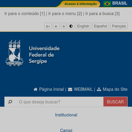
BRASIL
Ir para o conteúdo [1]
|
Ir para o menu [2]
|
Ir para a busca [3]
a+
a-
a
English
Español
Français
Página Inicial
|
WEBMAIL
|
Mapa do Site
Institucional
Campi