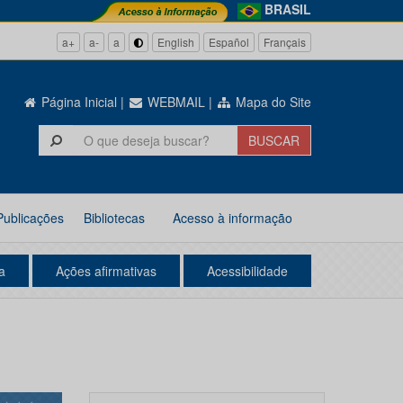
BRASIL
a+
a-
a
English
Español
Français
Página Inicial
|
WEBMAIL
|
Mapa do Site
Publicações
Bibliotecas
Acesso à informação
a
Ações afirmativas
Acessibilidade