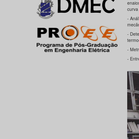
enaio
curva 
- Aná
mecân
- Dete
termog
- Metr
- Entr