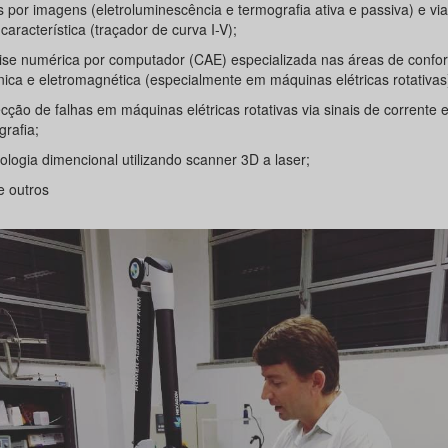
s por imagens (eletroluminescência e termografia ativa e passiva) e vi
característica (traçador de curva I-V);
lise numérica por computador (CAE) especializada nas áreas de conf
ica e eletromagnética (especialmente em máquinas elétricas rotativas
cção de falhas em máquinas elétricas rotativas via sinais de corrente 
rafia;
ologia dimencional utilizando scanner 3D a laser;
e outros