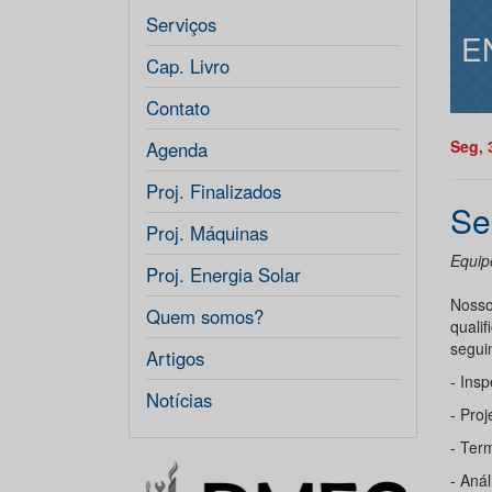
Serviços
E
Cap. Livro
Contato
Seg, 
Agenda
Proj. Finalizados
Se
Proj. Máquinas
Equip
Proj. Energia Solar
Nosso
Quem somos?
qualif
segui
Artigos
- Ins
Notícias
- Pro
- Term
- Anál