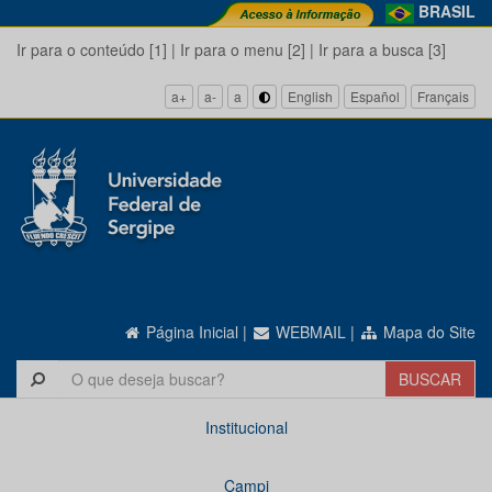
BRASIL
Ir para o conteúdo [1]
|
Ir para o menu [2]
|
Ir para a busca [3]
a+
a-
a
English
Español
Français
Página Inicial
|
WEBMAIL
|
Mapa do Site
Institucional
Campi