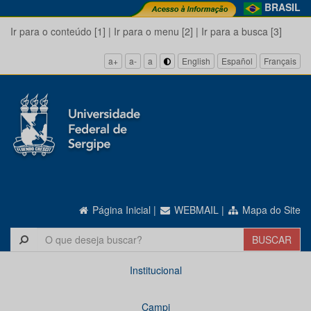
BRASIL
Ir para o conteúdo [1]
|
Ir para o menu [2]
|
Ir para a busca [3]
a+
a-
a
English
Español
Français
Página Inicial
|
WEBMAIL
|
Mapa do Site
Institucional
Campi