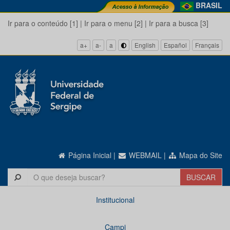
BRASIL
Ir para o conteúdo [1]
|
Ir para o menu [2]
|
Ir para a busca [3]
a+
a-
a
English
Español
Français
Página Inicial
|
WEBMAIL
|
Mapa do Site
Institucional
Campi