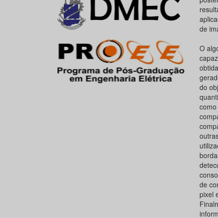
result
aplic
de im
O alg
capaz
obtida
gerad
do ob
quant
como 
compa
compa
outras
utiliz
borda
detec
conso
de co
pixel
Final
infor