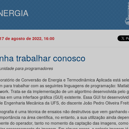
NERGIA
17 de agosto de 2022, 16:00
nha trabalhar conosco
unidade para programadores
oratório de Conversão de Energia e Termodinâmica Aplicada está sel
m para trabalhar com as seguintes linguagens de programação: Matla
work. Trata-se da implementação de um algoritmo desenvolvida pelo 
isa em uma inferface gráfica (GUI) existente. Essa GUI foi desenvolv
e Engenharia Mecânica da UFS, do discente João Pedro Oliveira Freit
mografia é uma técnica de ensaios não destrutivos que vem ganhando
mportância na área científica, no entanto, a sua utilização ainda depe
mente do operador, tanto no momento da captação das imagens, como
rior processamento da imagem. Em alguns casos, a própria imagem já 