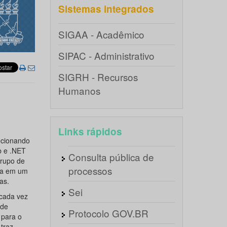
Sistemas integrados
SIGAA - Acadêmico
SIPAC - Administrativo
SIGRH - Recursos
Humanos
Links rápidos
ecionando
b e .NET
Consulta pública de
grupo de
processos
ida em um
as.
Sei
 cada vez
nde
Protocolo GOV.BR
 para o
traz