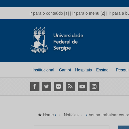
Ir para o conteúdo [1]
|
Ir para o menu [2]
|
Ir para a b
Institucional
Campi
Hospitais
Ensino
Pesqui
Facebook
Twitter
Flickr
RSS
Youtube
Instagram
Home
Notícias
Venha trabalhar cono