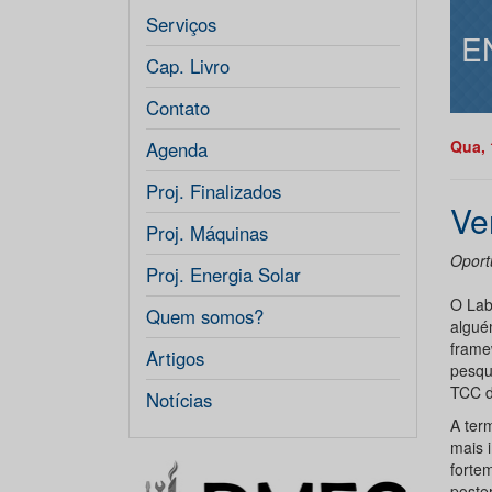
Serviços
E
Cap. Livro
Contato
Qua, 
Agenda
Proj. Finalizados
Ve
Proj. Máquinas
Oport
Proj. Energia Solar
O Lab
Quem somos?
algué
frame
Artigos
pesqu
TCC d
Notícias
A ter
mais i
forte
poste