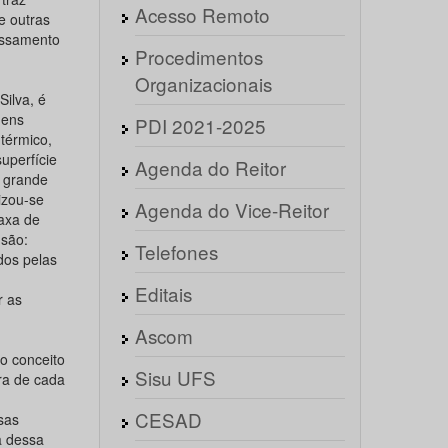
Acesso Remoto
e outras
cessamento
Procedimentos
Organizacionais
Silva, é
gens
PDI 2021-2025
 térmico,
uperfície
Agenda do Reitor
à grande
izou-se
Agenda do Vice-Reitor
axa de
 são:
Telefones
dos pelas
Editais
r as
Ascom
o conceito
Sisu UFS
ra de cada
CESAD
sas
a dessa