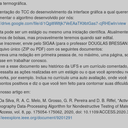
a termográfica.
entação do TCC do desenvolvimento da interface gráfica a qual quer
mentar o algoritmo desenvolvido por nós:
://drive.google.com/file/d/1Qgi8W8jk7VeEAaTK9btGas7-cjRHEwIn/view
rta pode ser um estágio ou mesmo uma iniciação científica. Atualment
mos de bolsas, mas provavelmente teremos quando sair edital.
se inscrever, envie pelo SIGAA (para o professor DOUGLAS BRESSAN
quivo único (ZIP ou PDF) com os seguintes documentos:
creva uma redação em primeira pessoa de, no máximo, uma página, s
esse em trabalhar conosco.
exe a esse documento seu histórico da UFS e um currículo comentado
ressalta as ações realizadas em um estágio ou o que você aprendeu n
works, por exemplo. Inclua no currículo uma auto avaliação, onde você 
ontos positivos e diz o que você tem feito para contornar suas dificuld
 nosso artigo em:
Da Silva, R. A. C. Melo, M. Grosso, G. R. Pereira and D. B. Riffel, "Acti
ography Data-Processing Algorithm for Nondestructive Testing of Mater
Access
, vol. 8, pp. 175054-175062, 2020, doi: 10.1109/ACCESS.2020
://ieeexplore.ieee.org/document/9201291