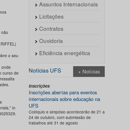
Assuntos Internacionais
emos
Licitações
Contratos
e não
Ouvidoria
 RIFFEL)
Eficiência energética
obre o seu
, onde
Notícias UFS
+ Notícias
o curso de
ressalta
ades.
Inscrições
Inscrições abertas para eventos
internacionais sobre educação na
ve
UFS
ials," in
Colóquio e simpósio acontecerão de 21 a
.3025329.
24 de outubro, com submissão de
trabalhos até 31 de agosto