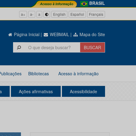
BRASIL
a+
a-
a
English
Español
Français
Página Inicial
|
WEBMAIL
|
Mapa do Site
Publicações
Bibliotecas
Acesso à informação
a
Ações afirmativas
Acessibilidade