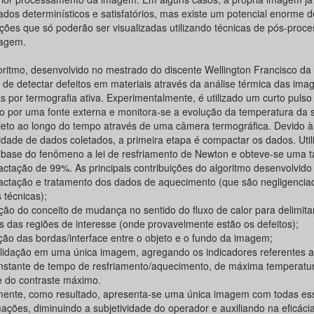
ados determinísticos e satisfatórios, mas existe um potencial enorme d
ações que só poderão ser visualizadas utilizando técnicas de pós-pro
agem.
oritmo, desenvolvido no mestrado do discente Wellington Francisco da 
 de detectar defeitos em materiais através da análise térmica das ima
s por termografia ativa. Experimentalmente, é utilizado um curto pulso
o por uma fonte externa e monitora-se a evolução da temperatura da s
jeto ao longo do tempo através de uma câmera termográfica. Devido 
idade de dados coletados, a primeira etapa é compactar os dados. Util
base do fenômeno a lei de resfriamento de Newton e obteve-se uma t
ctação de 99%. As principais contribuições do algoritmo desenvolvido
ctação e tratamento dos dados de aquecimento (que são negligencia
 técnicas);
ação do conceito de mudança no sentido do fluxo de calor para delimita
s das regiões de interesse (onde provavelmente estão os defeitos);
ção das bordas/interface entre o objeto e o fundo da imagem;
lidação em uma única imagem, agregando os indicadores referentes a
nstante de tempo de resfriamento/aquecimento, de máxima temperatu
 e do contraste máximo.
mente, como resultado, apresenta-se uma única imagem com todas es
mações, diminuindo a subjetividade do operador e auxiliando na eficáci