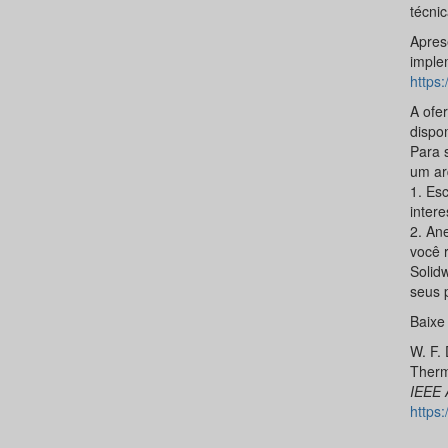
técnic
Apres
imple
https
A ofe
dispo
Para 
um ar
1. Es
inter
2. An
você 
Solid
seus p
Baixe
W. F. 
Therm
IEEE 
https