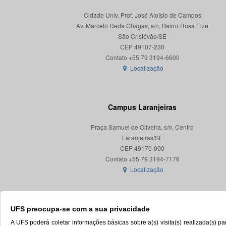
Cidade Univ. Prof. José Aloísio de Campos
Av. Marcelo Deda Chagas, s/n, Bairro Rosa Elze
São Cristóvão/SE
CEP 49107-230
Localização
Campus Laranjeiras
Praça Samuel de Oliveira, s/n, Centro
Laranjeiras/SE
CEP 49170-000
Localização
UFS preocupa-se com a sua privacidade
A UFS poderá coletar informações básicas sobre a(s) visita(s) realizada(s) 