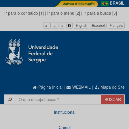
BRASIL
Ir para o conteúdo [1]
|
Ir para o menu [2]
|
Ir para a busca [3]
a+
a-
a
English
Español
Français
Página Inicial
|
WEBMAIL
|
Mapa do Site
Institucional
Campi