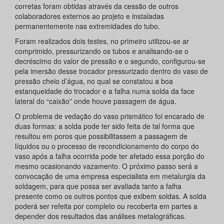
corretas foram obtidas através da cessão de outros
colaboradores externos ao projeto e instaladas
permanentemente nas extremidades do tubo.
Foram realizados dois testes, no primeiro utilizou-se ar
comprimido, pressurizando os tubos e analisando-se o
decréscimo do valor de pressão e o segundo, configurou-se
pela imersão desse trocador pressurizado dentro do vaso de
pressão cheio d’água, no qual se constatou a boa
estanqueidade do trocador e a falha numa solda da face
lateral do “caixão” onde houve passagem de água.
O problema de vedação do vaso prismático foi encarado de
duas formas: a solda pode ter sido feita de tal forma que
resultou em poros que possibilitassem a passagem de
líquidos ou o processo de recondicionamento do corpo do
vaso após a falha ocorrida pode ter afetado essa porção do
mesmo ocasionando vazamento. O próximo passo será a
convocação de uma empresa especialista em metalurgia da
soldagem, para que possa ser avaliada tanto a falha
presente como os outros pontos que exibem soldas. A solda
poderá ser refeita por completo ou recoberta em partes a
depender dos resultados das análises metalográficas.