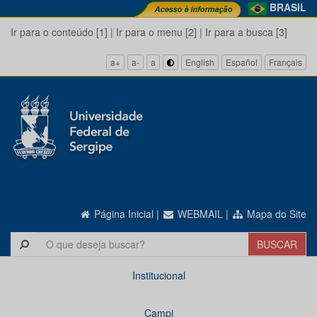
BRASIL
Ir para o conteúdo [1]
|
Ir para o menu [2]
|
Ir para a busca [3]
a+
a-
a
English
Español
Français
Página Inicial
|
WEBMAIL
|
Mapa do Site
Institucional
Campi