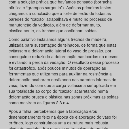
com a solução prática que havíamos pensado (borracha
nitrílica e “grampos sargento”). Após os primeiros testes
chegamos à conclusão que a forte deflexão de todas as
paredes do “caixão” atrapalhava e muito no processo de
manutenção da vedação, além de deformar muito,
elasticamente, os trechos que continham soldas.
Como paliativo instalamos alguns trechos de madeira,
utilizada para sustentação de telhados, de forma que estas
evitassem a deformação lateral do vaso de pressão, por
conseguinte reduzindo a deformação nas bordas do mesmo
e evitando a perda da vedação. O resultado desse processo
foi catastrófico, após poucos minutos de operação as
ferramentas que utilizamos para auxiliar na resistência a
deformação acabaram deslizando nas paredes internas do
vaso, fazendo com que a carga voltasse a ser aplicada em
sua totalidade ao corpo do “caixão” acarretando numa
deformação brusca e plástica nas zonas próximas as soldas
como mostram as figuras 2,3 e 4.
Após a falha, percebemos que a fabricação e/ou
dimensionamento feito na época de elaboração do vaso foi
errôneo, logo construímos uma estrutura mais robusta,
ainda de madeira. Em paralelo outro colega de projeto,